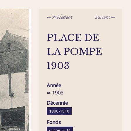
Précédent
Suivant
PLACE DE
LA POMPE
1903
Année
≃ 1903
Décennie
1900-1910
Fonds
Cliché HLM