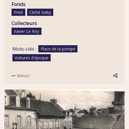
Fonds
Privé
Cliché Gaby
Collecteurs
Xavier Le Roy
Mots-clés :
Place de la pompe
Voitures d'époque
Retour